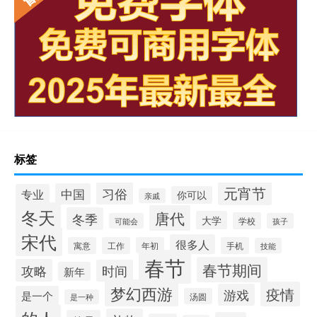
标签
元宵节
习俗
中国
专业
你可以
亲戚
冬天
唐代
冬季
大学
学校
可能会
孩子
宋代
很多人
寓意
工作
年初
手机
技能
春节
春节期间
攻略
时间
新年
梦幻西游
疫情
游戏
是一个
汤圆
是一种