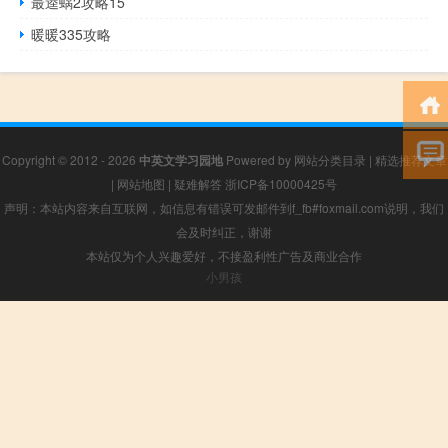
最逵蜗2攻略15
暖暖335攻略
Copyright © 2012 - 2026
中英文学习园地
Powered by
网站分类目录
|
精选推荐文章
|
网站地图
|
疑难解答
浙ICP备10000425号
声明：本站内容来自互联网，如信息有错误可发邮件到f_fb#foxmail.com说明，我们
会及时纠正，谢谢
本站仅为个人兴趣爱好，不接盈利性广告及商业合作
小男孩