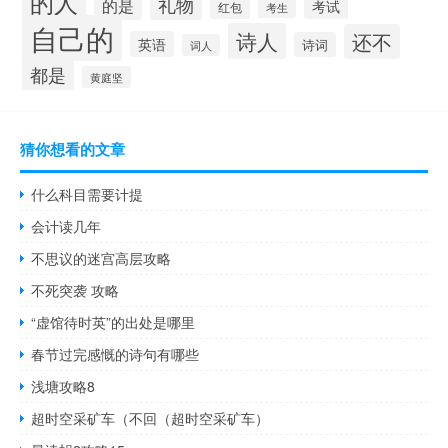
的人
礼物
的是
考试
红包
考生
自己的
诗人
还不
英语
诗词
词人
都是
黄庭坚
猜你想看的文章
什么科目需要计提
会计读几年
不思议的迷宫高层攻略
不死突袭 攻略
“虚馆待时英”的出处是哪里
春节过完感慨的诗句有哪些
浅塘攻略8
超时空采矿车（不回（超时空采矿车）