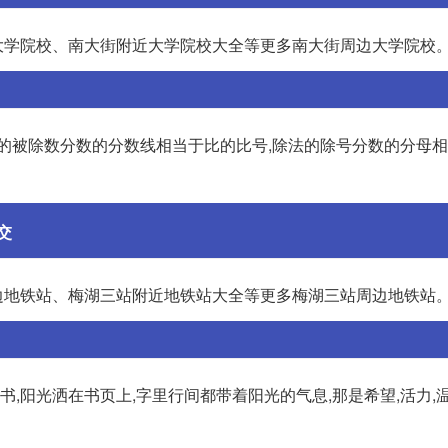
大学院校、南大街附近大学院校大全等更多南大街周边大学院校
法的被除数分数的分数线相当于比的比号,除法的除号分数的分母
交
边地铁站、梅湖三站附近地铁站大全等更多梅湖三站周边地铁站
书,阳光洒在书页上,字里行间都带着阳光的气息,那是希望,活力,