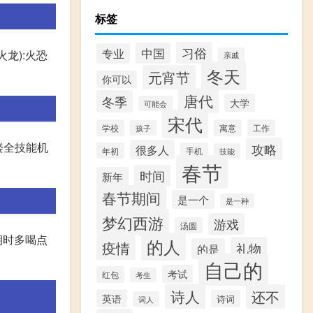
标签
习俗
中国
专业
火龙):火恐
亲戚
冬天
元宵节
你可以
唐代
冬季
大学
可能会
宋代
学校
寓意
工作
孩子
楼全技能机
攻略
很多人
年初
手机
技能
春节
时间
新年
春节期间
是一个
是一种
梦幻西游
游戏
汤圆
期时多喝点
的人
疫情
礼物
的是
自己的
考试
红包
考生
诗人
还不
英语
诗词
词人