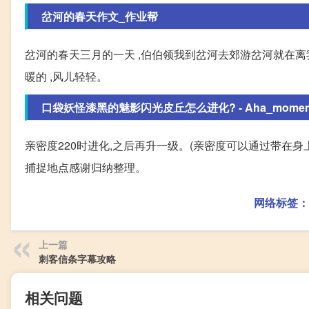
岔河的春天作文_作业帮
岔河的春天三月的一天 ,伯伯领我到岔河去郊游岔河就在离我家
暖的 ,风儿轻轻。
口袋妖怪漆黑的魅影闪光皮丘怎么进化? - Aha_moment 的
亲密度220时进化,之后再升一级。(亲密度可以通过带在身上
捕捉地点感谢归纳整理。
网络标签：
上一篇
刺客信条字幕攻略
相关问题