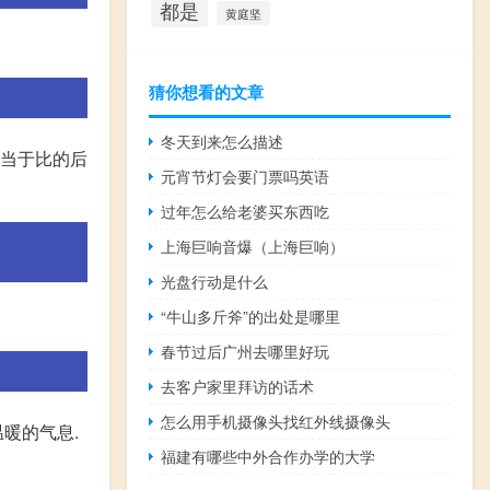
都是
黄庭坚
。
猜你想看的文章
冬天到来怎么描述
相当于比的后
元宵节灯会要门票吗英语
过年怎么给老婆买东西吃
上海巨响音爆（上海巨响）
光盘行动是什么
“牛山多斤斧”的出处是哪里
。
春节过后广州去哪里好玩
去客户家里拜访的话术
怎么用手机摄像头找红外线摄像头
温暖的气息.
福建有哪些中外合作办学的大学