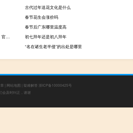
古代过年送花文化是什么
春节花生会涨价吗
春节后广东哪里温度高
MiPhone小米线刷工具 V4.1 官方版（MiPhone小米线刷工具 V4.1 官方版功能简介）
初七拜年还是初八拜年
“名在诸生老半侵”的出处是哪里
文章
|
网站地图
|
疑难解答
浙ICP备10000425号
，我们会及时纠正，谢谢