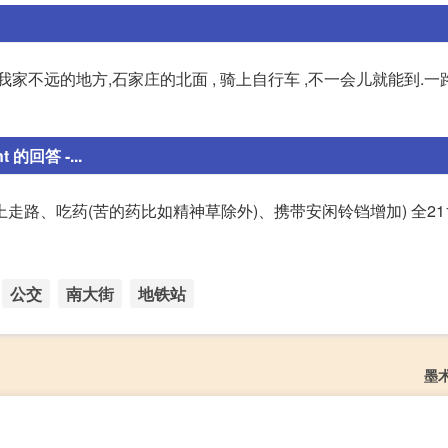
不远的地方,石家庄的北面 , 骑上自行车 ,不一会儿就能到.一路
回答 -...
走路、吃药(苦的药比如精神草除外)、携带安闲铃铛增加) 全2113
公交
南大街
地铁站
墨