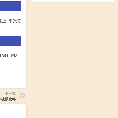
上, 阳光暖
411PM
下一篇
术视频攻略