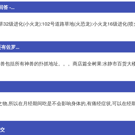
 -...
蛙草32级进化(小火龙):102号道路草地(火恐龙):小火龙16级进化(喷
佐罗...
1PM兽包括所有神兽的扑抓地址。。。商店篇全树果:水静市百货大
物,所以在月经期间吃是不会影响身体的,有痛经症状,可以在经
公交