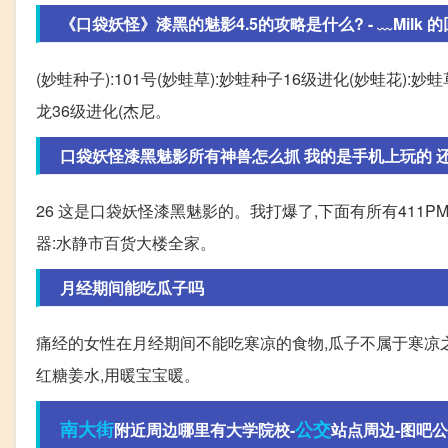
《口袋妖怪》漆黑的魅影4.5的攻略是什么? - ﹏Milk 的回答
(妙蛙种子):101号(妙蛙草):妙蛙种子16级进化(妙蛙花):妙
龙36级进化(杰尼。
口袋妖怪漆黑魅影所有神兽怎么抓 我的是手机上玩的 还有
26 这是口袋妖怪漆黑魅影的。我打爆了,下面有所有41
器:水静市百货大楼全家。
月经期间能吃瓜子吗
痛经的女性在月经期间不能吃寒凉的食物,瓜子不属于寒凉之
红糖姜水,用暖宝宝暖。
南大街
公交
附近周边哪里有大学院校-
站点周边-图吧