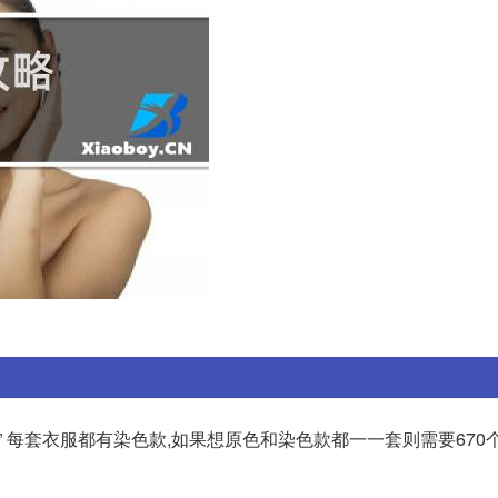
” 每套衣服都有染色款,如果想原色和染色款都一一套则需要670个