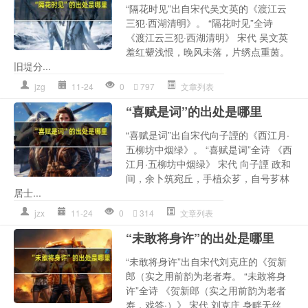
“隔花时见”出自宋代吴文英的《渡江云
三犯·西湖清明》。 “隔花时见”全诗
《渡江云三犯·西湖清明》 宋代 吴文英
羞红颦浅恨，晚风未落，片绣点重茵。
旧堤分...
jzg
11-24
0
797
文章列表
“喜赋是词”的出处是哪里
“喜赋是词”出自宋代向子諲的《西江月·
五柳坊中烟绿》。 “喜赋是词”全诗 《西
江月·五柳坊中烟绿》 宋代 向子諲 政和
间，余卜筑宛丘，手植众芗，自号芗林
居士...
jzx
11-24
0
314
文章列表
“未敢将身许”的出处是哪里
“未敢将身许”出自宋代刘克庄的《贺新
郎（实之用前韵为老者寿。 “未敢将身
许”全诗 《贺新郎（实之用前韵为老者
寿，戏答·）》 宋代 刘克庄 身畔无丝