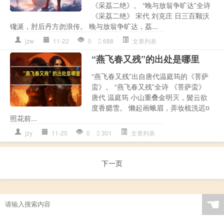
《采荔二绝》。 “晚与放翁争旷达”全诗
《采荔二绝》 宋代 刘克庄 日三百颗沃
镵涎，肘后丹方勿浪传。 晚与放翁争旷达，荔...
jzw
11-22
0
688
文章列表
“燕飞春又残”的出处是哪里
“燕飞春又残”出自唐代温庭筠的《菩萨
蛮》。 “燕飞春又残”全诗 《菩萨蛮》
唐代 温庭筠 小山重叠金明灭，鬓云欲
度香腮雪。 懒起画蛾眉，弄妆梳洗迟¤
照花前...
jzy
11-20
0
301
文章列表
下一页
☚