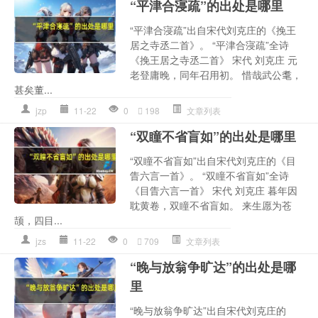
“平津合寖疏”的出处是哪里
“平津合寖疏”出自宋代刘克庄的《挽王
居之寺丞二首》。 “平津合寖疏”全诗
《挽王居之寺丞二首》 宋代 刘克庄 元
老登庸晚，同年召用初。 惜哉武公耄，
甚矣董...
jzp
11-22
0
198
文章列表
“双瞳不省盲如”的出处是哪里
“双瞳不省盲如”出自宋代刘克庄的《目
眚六言一首》。 “双瞳不省盲如”全诗
《目眚六言一首》 宋代 刘克庄 暮年因
耽黄卷，双瞳不省盲如。 来生愿为苍
颉，四目...
jzs
11-22
0
709
文章列表
“晚与放翁争旷达”的出处是哪
里
“晚与放翁争旷达”出自宋代刘克庄的