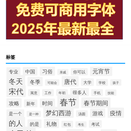
标签
元宵节
习俗
中国
专业
你可以
亲戚
冬天
唐代
冬季
大学
学校
可能会
孩子
宋代
很多人
寓意
工作
年初
手机
技能
春节
春节期间
攻略
时间
新年
梦幻西游
疫情
游戏
是一个
汤圆
是一种
的人
礼物
的是
考试
红包
考生