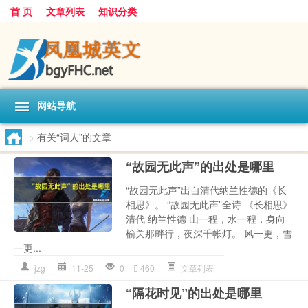
首 页
文章列表
知识分类
网站导航
>
有关“词人”的文章
“故园无此声”的出处是哪里
“故园无此声”出自清代纳兰性德的《长
相思》。 “故园无此声”全诗 《长相思》
清代 纳兰性德 山一程，水一程，身向
榆关那畔行，夜深千帐灯。 风一更，雪
一更...
jzg
11-25
0
460
文章列表
“隔花时见”的出处是哪里