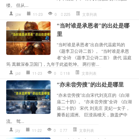
缕。 但从...
jzw
11-23
0
225
文章列表
“当时谁是承恩者”的出处是哪
里
“当时谁是承恩者”出自唐代温庭筠的
《题李卫公诗二首》。 “当时谁是承恩
者”全诗 《题李卫公诗二首》 唐代 温庭
筠 蒿棘深春卫国门，九年于此盗乾坤。 两行密...
jzd
11-23
0
118
文章列表
“亦未尝旁搜”的出处是哪里
“亦未尝旁搜”出自宋代刘克庄的《白湖
庙二十韵》。 “亦未尝旁搜”全诗 《白湖
庙二十韵》 宋代 刘克庄 灵妃一女子，
瓣香起湄洲。 巨浸虽稽天，旗盖俨中
流。 驾...
jzy
11-22
0
77
文章列表