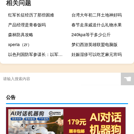
相关问题
红军长征经历了那些困难
台湾大年初二拜土地神好吗
产品经理是青春饭吗
春节走亲戚送什么礼物水果
森林防具攻略
240kpa等于多少公斤
xperia（zr）
梦幻西游英雄联盟电脑版
以色列国防军参谋长：以军正从多个方向包围加沙城
妊娠湿疹可以吃芝麻元宵吗
☚
公告