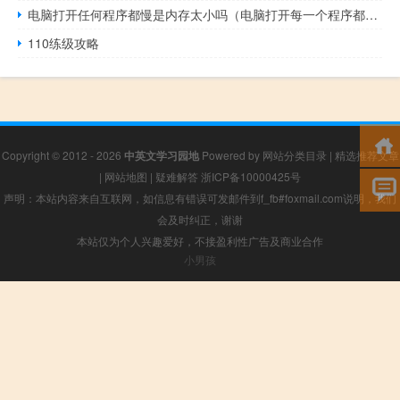
电脑打开任何程序都慢是内存太小吗（电脑打开每一个程序都很慢是怎么一回事）
110练级攻略
Copyright © 2012 - 2026
中英文学习园地
Powered by
网站分类目录
|
精选推荐文章
|
网站地图
|
疑难解答
浙ICP备10000425号
声明：本站内容来自互联网，如信息有错误可发邮件到f_fb#foxmail.com说明，我们
会及时纠正，谢谢
本站仅为个人兴趣爱好，不接盈利性广告及商业合作
小男孩