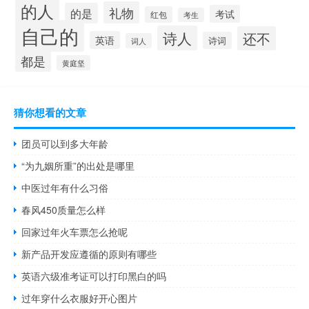
的人
礼物
的是
考试
红包
考生
自己的
诗人
还不
英语
诗词
词人
都是
黄庭坚
猜你想看的文章
团员可以到多大年龄
“为九姻所重”的出处是哪里
中医过年有什么习俗
春风450质量怎么样
回家过年火车票怎么抢呢
新产品开发应遵循的原则有哪些
英语六级准考证可以打印黑白的吗
过年穿什么衣服好开心图片