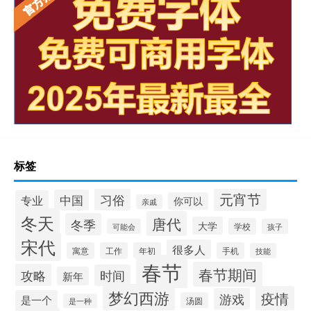
标签
元宵节
习俗
中国
专业
你可以
亲戚
冬天
唐代
冬季
大学
学校
可能会
孩子
宋代
很多人
寓意
工作
年初
手机
技能
春节
春节期间
攻略
时间
新年
梦幻西游
疫情
游戏
是一个
汤圆
是一种