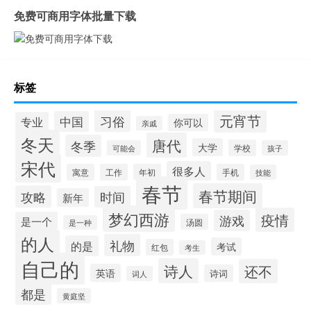
免费可商用字体批量下载
标签
元宵节
习俗
中国
专业
你可以
亲戚
冬天
唐代
冬季
大学
学校
可能会
孩子
宋代
很多人
寓意
工作
年初
手机
技能
春节
春节期间
攻略
时间
新年
梦幻西游
疫情
游戏
是一个
汤圆
是一种
的人
礼物
的是
考试
红包
考生
自己的
诗人
还不
英语
诗词
词人
都是
黄庭坚