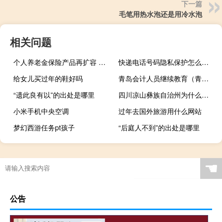
下一篇
毛笔用热水泡还是用冷水泡
相关问题
个人养老金保险产品再扩容 税延养老保险衔接政策有望出台
快递电话号码隐私保护怎么取消（快递电话号码）
给女儿买过年的鞋好吗
青岛会计人员继续教育（青岛会计继续教育考试）
“遗此良有以”的出处是哪里
四川凉山彝族自治州为什么这么穷（凉山为什么那么穷）
小米手机中央空调
过年去国外旅游用什么网站
梦幻西游任务pt孩子
“后庭人不到”的出处是哪里
☚
公告