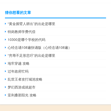
猜你想看的文章
“黄金握臂人耕出”的出处是哪里
特岗教师学费代偿
10300是哪个学校的代码
心经念诵108遍快诵版（心经念诵108遍）
“穷辱不足形悲吁”的出处是哪里
地牢穿越 攻略
过年政府忙吗
乱世王者攻打城池攻略
梦幻西游成就超市
亚利桑那阳光 攻略