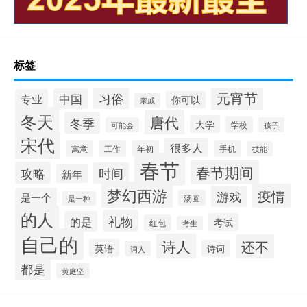
标签
元宵节
习俗
中国
专业
你可以
亲戚
冬天
唐代
冬季
大学
学校
可能会
孩子
宋代
很多人
寓意
工作
年初
手机
技能
春节
春节期间
攻略
时间
新年
梦幻西游
疫情
游戏
是一个
汤圆
是一种
的人
礼物
的是
考试
红包
考生
自己的
诗人
还不
英语
诗词
词人
都是
黄庭坚