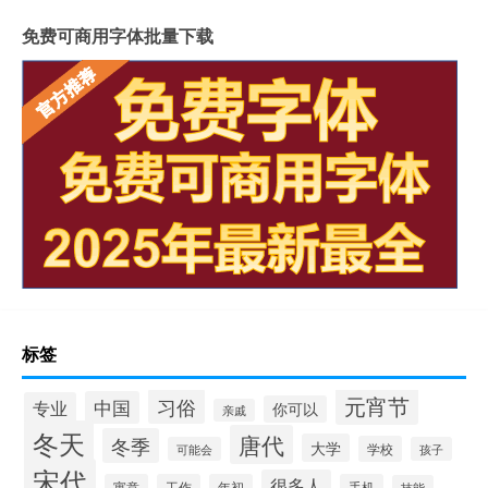
免费可商用字体批量下载
标签
元宵节
习俗
中国
专业
你可以
亲戚
冬天
唐代
冬季
大学
学校
可能会
孩子
宋代
很多人
寓意
工作
年初
手机
技能