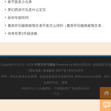
春节套多少点券
梦幻西游可乐是什么宝宝
崭坦年能吃吗
魔兽怀旧服救赎预言者手套怎么得到（魔兽怀旧服救赎预言者手套怎么得）
传奇世界2升级攻略
Copyright © 2012 - 2026
中英文学习园地
Powered by
网站分类目录
|
精选推荐文章
|
网站地图
|
疑难解答
浙ICP备10000425号
声明：本站内容来自互联网，如信息有错误可发邮件到f_fb#foxmail.com说明，我们
会及时纠正，谢谢
本站仅为个人兴趣爱好，不接盈利性广告及商业合作
小男孩