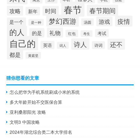
春节
春节期间
攻略
时间
新年
梦幻西游
疫情
游戏
是一个
汤圆
是一种
的人
礼物
的是
考试
红包
考生
自己的
诗人
还不
英语
诗词
词人
都是
黄庭坚
猜你想看的文章
怎么把华为手机系统刷成小米的系统
多大年龄开始不交医保合算
亚利桑那阳光 攻略
文明3 中国攻略
2024年湖北综合类二本大学排名