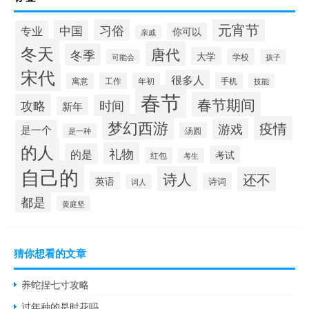
元宵节
习俗
中国
专业
你可以
亲戚
冬天
唐代
冬季
大学
学校
可能会
孩子
宋代
很多人
寓意
工作
年初
手机
技能
春节
春节期间
攻略
时间
新年
梦幻西游
疫情
游戏
是一个
汤圆
是一种
的人
礼物
的是
考试
红包
考生
自己的
诗人
还不
英语
诗词
词人
都是
黄庭坚
猜你想看的文章
养蛇捏七寸攻略
过年种的是时花吗