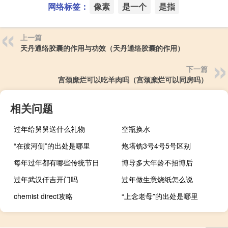
网络标签：
像素
是一个
是指
上一篇
天丹通络胶囊的作用与功效（天丹通络胶囊的作用）
下一篇
宫颈糜烂可以吃羊肉吗（宫颈糜烂可以同房吗）
相关问题
过年给舅舅送什么礼物
空瓶换水
“在彼河侧”的出处是哪里
炮塔铣3号4号5号区别
每年过年都有哪些传统节日
博导多大年龄不招博后
过年武汉仟吉开门吗
过年做生意烧纸怎么说
chemist direct攻略
“上念老母”的出处是哪里