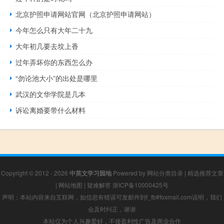
北京护照申请网站官网（北京护照申请网站）
今年怎么只有大年二十九
大年初几要去坟上香
过年弄坏你的东西怎么办
“勿论池大小”的出处是哪里
武汉的文华学院是几本
诉讼离婚要带什么材料
Copyright © 2012 - 2026
中英文学习园地
Powered by
网站分类目录
|
精选推荐文章
|
网站地图
|
疑难解答
浙ICP备10000425号
声明：本站内容来自互联网，如信息有错误可发邮件到f_fb#foxmail.com说明，我们
会及时纠正，谢谢
本站仅为个人兴趣爱好，不接盈利性广告及商业合作