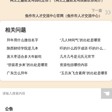
网王之越前龙马我吃定你了（网王之越前龙马我喜欢你简介）
下一篇
焦作市人才交流中心官网（焦作市人才交流中心）
相关问题
拜年用什么微信名字
“几人钟间气”的出处是哪里
陕西财经学院是几本
吓的什么四字成语 吓的什么填词语
蒸大枣适合多大年龄吃
几月几号是元氏元宵节
“箜篌君乡来”的出处是哪里
资源包括哪些内容
广东怎么拜年
“玉吕灰飞含素商”的出处是哪里
☚
公告