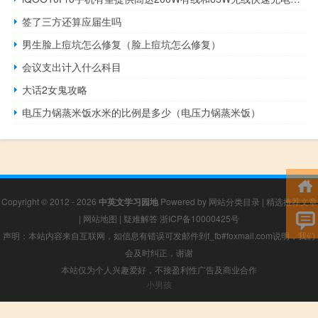
签了三方还算应届生吗
男生脸上痘坑怎么修复（脸上痘坑怎么修复）
会议支出计入什么科目
大话2女鬼攻略
电压力锅蒸米饭水米的比例是多少（电压力锅蒸米饭）
Copyright © 2012 - 2026
中英文学习园地
Powered by
网站分类目录
|
精选推荐文章
|
网站地图
|
疑难解答
浙ICP备10000425号
声明：本站内容来自互联网，如信息有错误可发邮件到f_fb#foxmail.com说明，我们
会及时纠正，谢谢
本站仅为个人兴趣爱好，不接盈利性广告及商业合作
小男孩