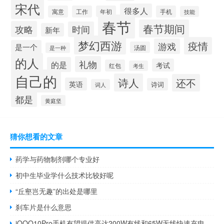
宋代
很多人
寓意
工作
年初
手机
技能
春节
春节期间
攻略
时间
新年
梦幻西游
疫情
游戏
是一个
汤圆
是一种
的人
礼物
的是
考试
红包
考生
自己的
诗人
还不
英语
诗词
词人
都是
黄庭坚
猜你想看的文章
药学与药物制剂哪个专业好
初中生毕业学什么技术比较好呢
“丘壑岂无趣”的出处是哪里
刹车片是什么意思
iQOO10Pro手机有望提供高达200W有线和65W无线快速充电支持