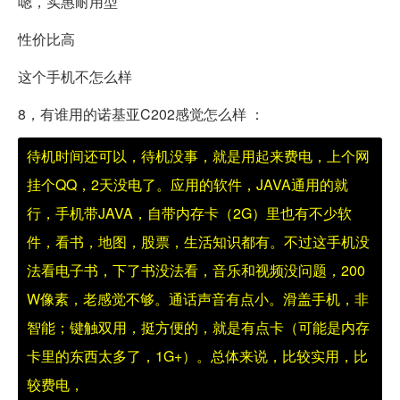
嗯，实惠耐用型
性价比高
这个手机不怎么样
8，有谁用的诺基亚C202感觉怎么样 ：
待机时间还可以，待机没事，就是用起来费电，上个网
挂个QQ，2天没电了。应用的软件，JAVA通用的就
行，手机带JAVA，自带内存卡（2G）里也有不少软
件，看书，地图，股票，生活知识都有。不过这手机没
法看电子书，下了书没法看，音乐和视频没问题，200
W像素，老感觉不够。通话声音有点小。滑盖手机，非
智能；键触双用，挺方便的，就是有点卡（可能是内存
卡里的东西太多了，1G+）。总体来说，比较实用，比
较费电，