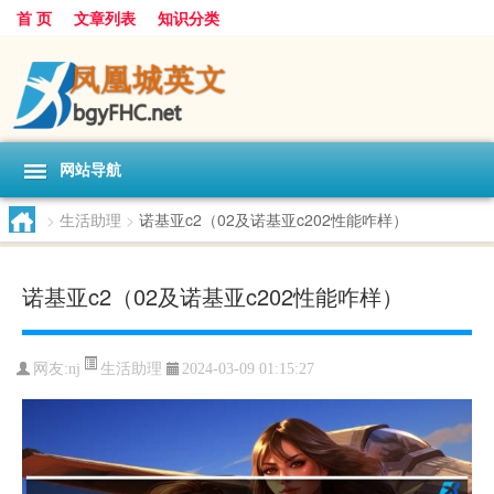
首 页
文章列表
知识分类
网站导航
>
生活助理
>
诺基亚c2（02及诺基亚c202性能咋样）
诺基亚c2（02及诺基亚c202性能咋样）
生活助理
网友:
nj
2024-03-09 01:15:27