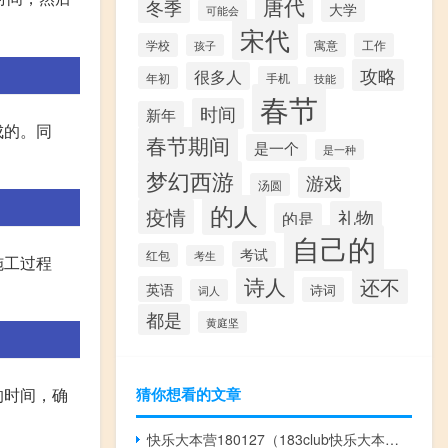
唐代
冬季
大学
可能会
宋代
学校
寓意
工作
孩子
攻略
很多人
年初
手机
技能
春节
时间
新年
成的。同
春节期间
是一个
是一种
梦幻西游
游戏
汤圆
的人
疫情
礼物
的是
自己的
考试
红包
考生
施工过程
诗人
还不
英语
诗词
词人
都是
黄庭坚
猜你想看的文章
的时间，确
快乐大本营180127（183club快乐大本营）