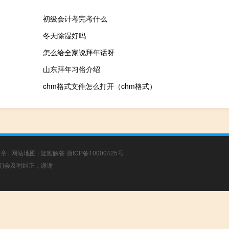
初级会计考完考什么
冬天除湿好吗
怎么给全家说拜年话呀
山东拜年习俗介绍
chm格式文件怎么打开（chm格式）
文章
|
网站地图
|
疑难解答
浙ICP备10000425号
，我们会及时纠正，谢谢