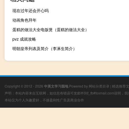
现在过年还会开心吗
动画角色拜年
蛋糕的做法大全电饭煲（蛋糕的做法大全）
pvz 成就攻略
明朝皇帝列表及简介（李涿生简介）
Copyright © 2012 - 2026
中英文学习园地
Powered by
网站分类目录
|
精选推荐
声明：本站内容来自互联网，如信息有错误可发邮件到f_fb#foxmail.com说明
本站仅为个人兴趣爱好，不接盈利性广告及商业合作