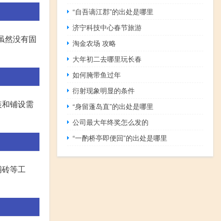
“自吾谪江郡”的出处是哪里
济宁科技中心春节旅游
虽然没有固
淘金农场 攻略
大年初二去哪里玩长春
如何腌带鱼过年
衍射现象明显的条件
装和铺设需
“身留蓬岛直”的出处是哪里
公司最大年终奖怎么发的
“一酌桥亭即便回”的出处是哪里
铺砖等工