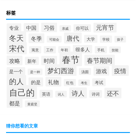
标签
元宵节
习俗
中国
专业
你可以
亲戚
冬天
唐代
冬季
大学
学校
可能会
孩子
宋代
很多人
寓意
工作
年初
手机
技能
春节
春节期间
攻略
时间
新年
梦幻西游
疫情
游戏
是一个
汤圆
是一种
的人
礼物
的是
考试
红包
考生
自己的
诗人
还不
英语
诗词
词人
都是
黄庭坚
猜你想看的文章