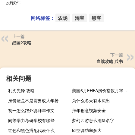
zd软件
网络标签：
农场
淘宝
镖客
上一篇
战国2攻略
下一篇
血战攻略 兵书
相关问题
利刃先锋 攻略
美国6月FHFA房价指数月率 0.3%预期0.60%前值0.70%
身份证是不是需要改大年龄
为什么冬天有水流出
初一怎么跟外婆拜年作文
拜年创意视频安全
同等学力考研学校有哪些
梦幻西游怎么消除名字
红色和黑色搭配代表什么
tcl空调功率多大