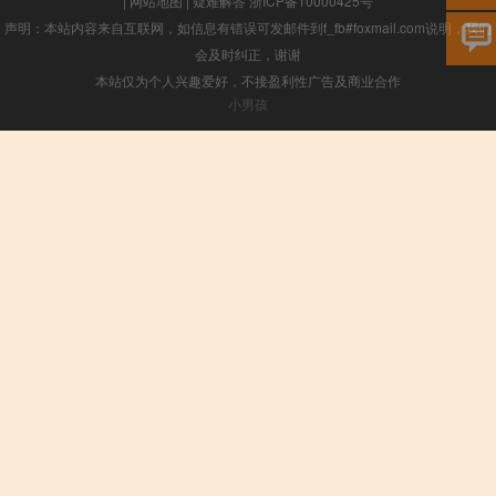
|
网站地图
|
疑难解答
浙ICP备10000425号
声明：本站内容来自互联网，如信息有错误可发邮件到f_fb#foxmail.com说明，我们
会及时纠正，谢谢
本站仅为个人兴趣爱好，不接盈利性广告及商业合作
小男孩