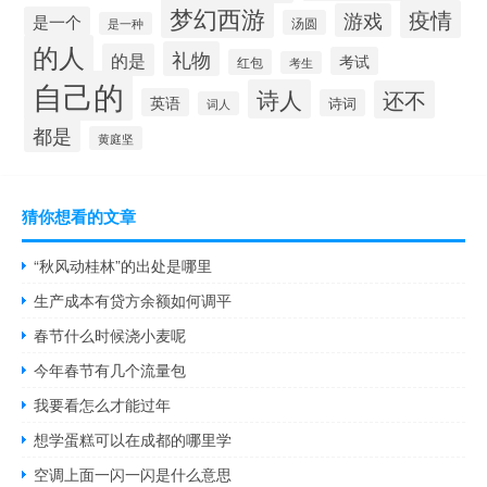
梦幻西游
疫情
游戏
是一个
汤圆
是一种
的人
礼物
的是
考试
红包
考生
自己的
诗人
还不
英语
诗词
词人
都是
黄庭坚
猜你想看的文章
“秋风动桂林”的出处是哪里
生产成本有贷方余额如何调平
春节什么时候浇小麦呢
今年春节有几个流量包
我要看怎么才能过年
想学蛋糕可以在成都的哪里学
空调上面一闪一闪是什么意思