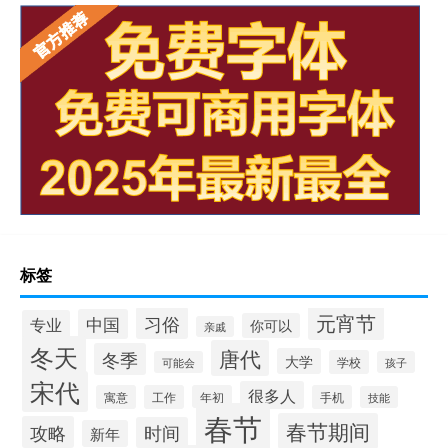
标签
元宵节
习俗
中国
专业
你可以
亲戚
冬天
唐代
冬季
大学
学校
可能会
孩子
宋代
很多人
寓意
工作
年初
手机
技能
春节
春节期间
攻略
时间
新年