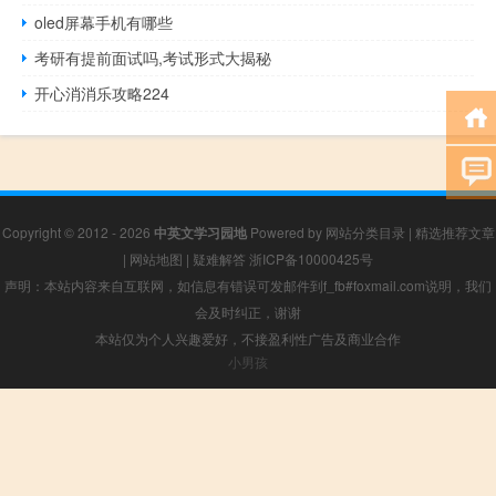
oled屏幕手机有哪些
考研有提前面试吗,考试形式大揭秘
开心消消乐攻略224
Copyright © 2012 - 2026
中英文学习园地
Powered by
网站分类目录
|
精选推荐文章
|
网站地图
|
疑难解答
浙ICP备10000425号
声明：本站内容来自互联网，如信息有错误可发邮件到f_fb#foxmail.com说明，我们
会及时纠正，谢谢
本站仅为个人兴趣爱好，不接盈利性广告及商业合作
小男孩