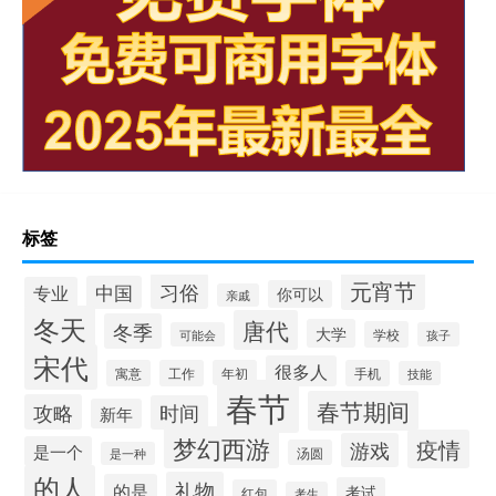
标签
元宵节
习俗
中国
专业
你可以
亲戚
冬天
唐代
冬季
大学
学校
可能会
孩子
宋代
很多人
寓意
工作
年初
手机
技能
春节
春节期间
攻略
时间
新年
梦幻西游
疫情
游戏
是一个
汤圆
是一种
的人
礼物
的是
考试
红包
考生