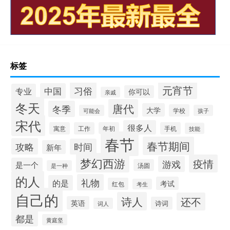
标签
元宵节
习俗
中国
专业
你可以
亲戚
冬天
唐代
冬季
大学
学校
可能会
孩子
宋代
很多人
寓意
工作
年初
手机
技能
春节
春节期间
攻略
时间
新年
梦幻西游
疫情
游戏
是一个
汤圆
是一种
的人
礼物
的是
考试
红包
考生
自己的
诗人
还不
英语
诗词
词人
都是
黄庭坚