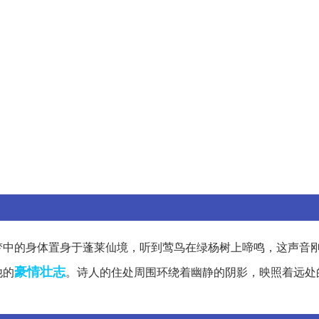
梦中的身体置身于蓬莱仙境，听到莺鸟在绿杨树上啼鸣，这声音
豪情壮志
他的
。诗人的住处周围环绕着幽静的阴影，映照着远处