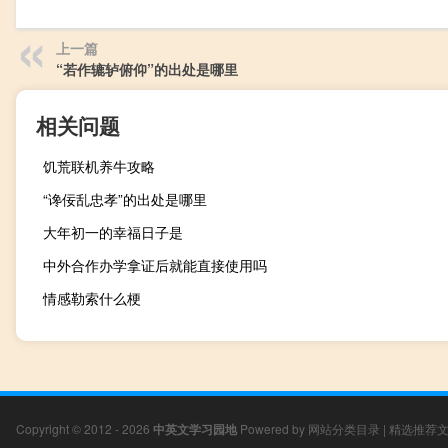
上一篇
“若作辘轳俯仰”的出处是哪里
相关问题
饥荒联机养牛攻略
“谗佞乱忠孝”的出处是哪里
大年初一的幸福日子是
中外合作办学拿证后就能直接使用吗
情感勒索什么梗
Copyright © 2012 - 2026
中英文学习园地
Powered by
网站分类目录
|
精选推荐