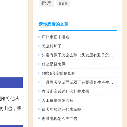
都是
黄庭坚
猜你想看的文章
广州市初中排名
怎么封炉子
头发有虱子怎么去除（头发里有虱子怎么办）
什么是轻奢风
emba真实价值如何
一月联考复试面试双证在职研究生考生应该怎么对待
春节走亲戚送什么礼物水果
刚刚将他从
人工费单位怎么写
的山峦，香
多大年龄能开代步车呢
创维电视怎么关广告