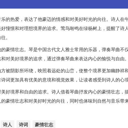
音乐的热爱，表达了他豪迈的情感和对美好时光的向往。诗人在
美好憧憬和对理想境界的追求。莺鸟啭鸣在绿杨树上，提醒了诗
向往。
他的豪情壮志。琴是中国古代文人雅士常用的乐器，弹奏琴曲不
志和对美好境界的追求，通过弹奏琴曲来表达内心的愉悦与自由
地方被阴影所环绕，映照着远处的山峦，使整个境界更加幽静祥
首诗词更加具有优美的意境和视觉效果，让读者感受到诗人的心
对美好境界和自由的追求。诗人借着琴曲抒发内心的豪情壮志，
人的豪情壮志和对美好时光的向往，同时也体味到自然与音乐带
诗人
诗词
豪情壮志