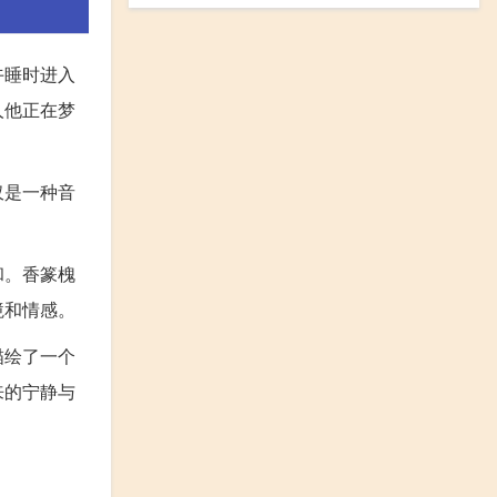
午睡时进入
人他正在梦
仅是一种音
。
和。香篆槐
境和情感。
描绘了一个
来的宁静与