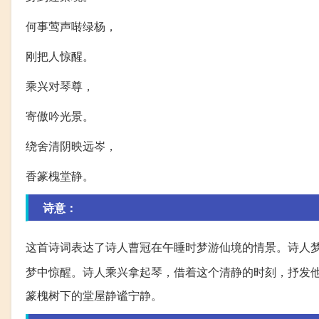
何事莺声啭绿杨，
刚把人惊醒。
乘兴对琴尊，
寄傲吟光景。
绕舍清阴映远岑，
香篆槐堂静。
诗意：
这首诗词表达了诗人曹冠在午睡时梦游仙境的情景。诗人
梦中惊醒。诗人乘兴拿起琴，借着这个清静的时刻，抒发
篆槐树下的堂屋静谧宁静。