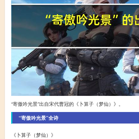
“寄傲吟光景”出自宋代曹冠的《卜算子（梦仙）》。
“寄傲吟光景”全诗
《卜算子（梦仙）》