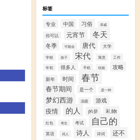
标签
习俗
中国
专业
亲戚
冬天
元宵节
你可以
唐代
冬季
大学
可能会
宋代
学校
寓意
工作
孩子
攻略
很多人
年初
手机
技能
春节
时间
新年
春节期间
是一个
是一种
梦幻西游
游戏
汤圆
的人
疫情
礼物
的是
自己的
考试
红包
考生
诗人
还不
英语
诗词
词人