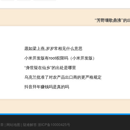
“芳野壤歌鼎沸”的
愿如梁上燕,岁岁常相见什么意思
小米开发版有root权限吗（小米开发版）
“身世疑在仙乡”的出处是哪里
乌克兰批准了对农产品出口商的更严格规定
抖音拜年赚钱吗是真的吗
文章
|
网站地图
|
疑难解答
浙ICP备10000425号