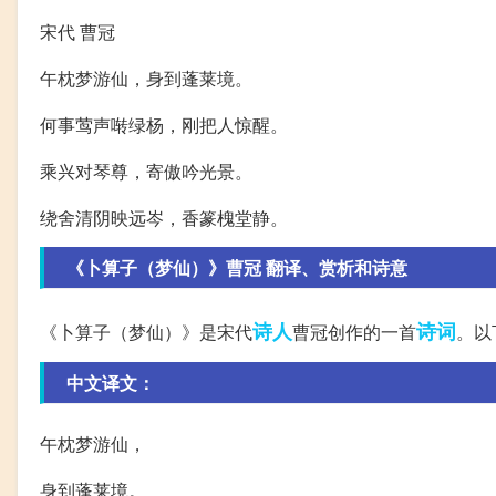
宋代 曹冠
午枕梦游仙，身到蓬莱境。
何事莺声啭绿杨，刚把人惊醒。
乘兴对琴尊，寄傲吟光景。
绕舍清阴映远岑，香篆槐堂静。
《卜算子（梦仙）》曹冠 翻译、赏析和诗意
诗人
诗词
《卜算子（梦仙）》是宋代
曹冠创作的一首
。以
中文译文：
午枕梦游仙，
身到蓬莱境。