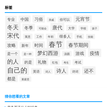
标签
元宵节
习俗
中国
专业
你可以
亲戚
冬天
唐代
冬季
大学
学校
可能会
孩子
宋代
很多人
寓意
工作
年初
手机
技能
春节
春节期间
攻略
时间
新年
梦幻西游
疫情
游戏
是一个
汤圆
是一种
的人
礼物
的是
考试
红包
考生
自己的
诗人
还不
英语
诗词
词人
都是
黄庭坚
猜你想看的文章