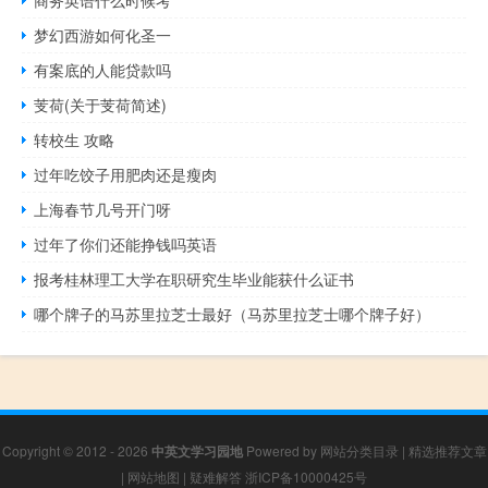
商务英语什么时候考
梦幻西游如何化圣一
有案底的人能贷款吗
芰荷(关于芰荷简述)
转校生 攻略
过年吃饺子用肥肉还是瘦肉
上海春节几号开门呀
过年了你们还能挣钱吗英语
报考桂林理工大学在职研究生毕业能获什么证书
哪个牌子的马苏里拉芝士最好（马苏里拉芝士哪个牌子好）
Copyright © 2012 - 2026
中英文学习园地
Powered by
网站分类目录
|
精选推荐文章
|
网站地图
|
疑难解答
浙ICP备10000425号