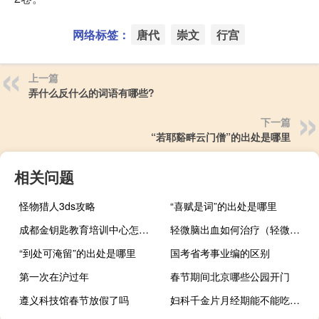
网络标签：
唐代
崇文
行宫
上一篇
弄什么反什么的词语有哪些?
下一篇
“若耶谿畔云门僧”的出处是哪里
相关问题
怪物猎人3ds攻略
“喜赋是词”的出处是哪里
成都金钥匙教育培训中心怎么样
轻微脑出血如何治疗（轻微脑出血如何治疗）
“到处可淹留”的出处是哪里
国考省考事业编的区别
第一次在沪过年
春节期间北京哪些公园开门
遵义科技馆春节放假了吗
妇科千金片月经期能不能吃（妇科千金片月经期可以吃）