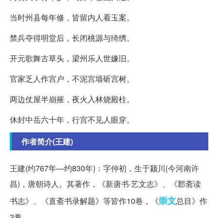
当时州县每年修，皆留内人看玉案。
禁兵夺得明堂后，长闭桃源与绮绣。
开元歌舞古草头，梁州乐人世嫌旧。
官家乏人作宫户，不泥宫墙斫宫树。
两边仗屋半崩摧，夜火入林烧殿柱。
休封中岳六十年，行宫不见人眼穿。
作者简介(王建)
王建(约767年—约830年)：字仲初，生于颍川(今河南许
昌)，唐朝诗人。其著作，《新唐书
·艺文志》、《郡斋读
崇文
书志》、《直斋书录解题》等皆作10卷，《
总目》作
2卷。