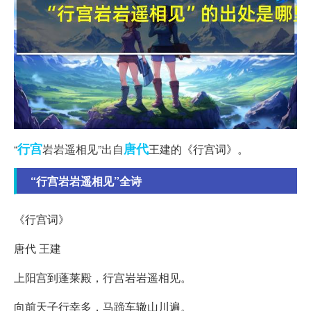
行宫
唐代
“
岩岩遥相见”出自
王建的《行宫词》。
“行宫岩岩遥相见”全诗
《行宫词》
唐代 王建
上阳宫到蓬莱殿，行宫岩岩遥相见。
向前天子行幸多，马蹄车辙山川遍。