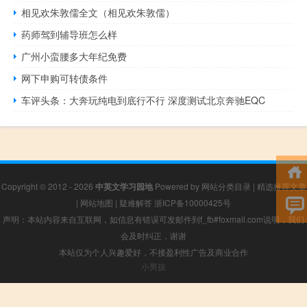
相见欢朱敦儒全文（相见欢朱敦儒）
药师驾到辅导班怎么样
广州小蛮腰多大年纪免费
网下申购可转债条件
车评头条：大奔玩纯电到底行不行 深度测试北京奔驰EQC
Copyright © 2012 - 2026
中英文学习园地
Powered by
网站分类目录
|
精选推荐文章
|
网站地图
|
疑难解答
浙ICP备10000425号
声明：本站内容来自互联网，如信息有错误可发邮件到f_fb#foxmail.com说明，我们
会及时纠正，谢谢
本站仅为个人兴趣爱好，不接盈利性广告及商业合作
小男孩