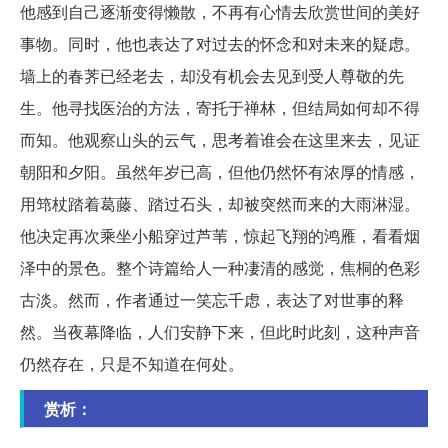
他感到自己逐渐变得懒散，不再有心情去欣赏世间的美好
事物。同时，他也表达了对过去的怀念和对未来的疑虑。
墙上的春荠已经老去，却没有机会去见到受人尊敬的先
生。他寻找医治的方法，寄托于禅林，但结局如何却不得
而知。他观察山头的云气，思考着谁会在这里来去，见证
朝阳和夕阳。虽然年岁已高，但他仍然怀有浓厚的情感，
用筇杖踏着葛藤、踏过石头，却被突然而来的大雨淋湿。
他决定再次乘坐小船穿过芦苇，惊起飞翔的鸿雁，看看烟
泽中的景色。整个诗篇给人一种凄清的感觉，焦桐的色彩
古淡。然而，作者通过一笑忘千虑，表达了对世事的释
然。当夜幕降临，人们安静下来，但此时此刻，这种声音
仍然存在，只是不知道在何处。
赏析：