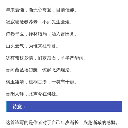
年来衰懒，渐无心赏遍，目前佳趣。
寂寂墙险春荠老，不到先生鼎俎。
诗卷寻医，禅林结局，酒入昏田务。
山头云气，为谁来往朝暮。
犹有筇杖多情，扪萝踏石，坠半严华雨。
更向葭丛摇短艇，惊起飞鸿烟渚。
横玉凄清，焦桐古淡，一笑忘千虑。
更阑人静，此声今在何处。
诗意：
这首诗写的是作者对于自己年岁渐长、兴趣渐减的感慨。