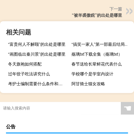
下一篇
“被羊裘傲睨”的出处是哪里
相关问题
“富贵何人不解颐”的出处是哪里
“搞笑一家人”第一部最后结局是什么
“画图临出秦川景”的出处是哪里
殇璃txt下载全集（殇璃txt）
冬天旗袍如何搭配
春节送给长辈鲜花代表什么
过年饺子吃法讲究什么
学校哪个是学室内设计
考护士编制需要什么条件和学历要求
阿甘骑士猫女攻略
☚
公告