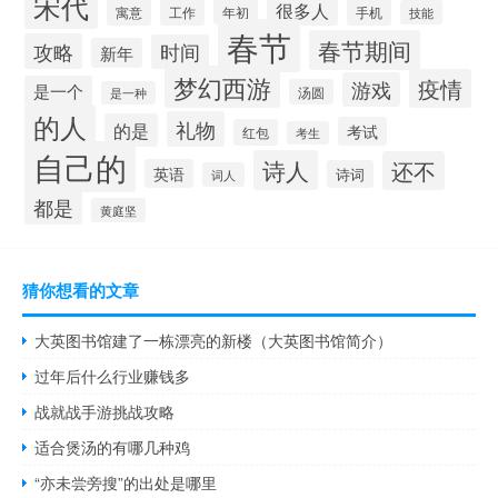
宋代
很多人
寓意
工作
年初
手机
技能
春节
春节期间
攻略
时间
新年
梦幻西游
疫情
游戏
是一个
汤圆
是一种
的人
礼物
的是
考试
红包
考生
自己的
诗人
还不
英语
诗词
词人
都是
黄庭坚
猜你想看的文章
大英图书馆建了一栋漂亮的新楼（大英图书馆简介）
过年后什么行业赚钱多
战就战手游挑战攻略
适合煲汤的有哪几种鸡
“亦未尝旁搜”的出处是哪里