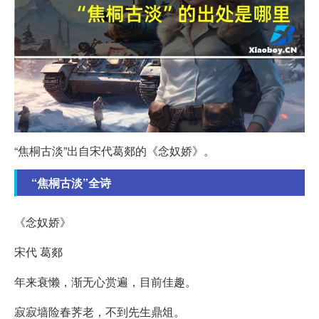
“焦桐古淡”出自宋代葛郯的《念奴娇》。
“焦桐古淡”全诗
《念奴娇》
宋代 葛郯
年来衰懒，渐无心赏遍，目前佳趣。
寂寂墙险春荠老，不到先生鼎俎。