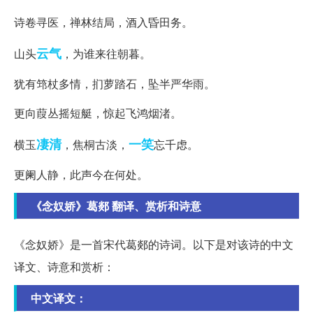
诗卷寻医，禅林结局，酒入昏田务。
云气
山头
，为谁来往朝暮。
犹有筇杖多情，扪萝踏石，坠半严华雨。
更向葭丛摇短艇，惊起飞鸿烟渚。
凄清
一笑
横玉
，焦桐古淡，
忘千虑。
更阑人静，此声今在何处。
《念奴娇》葛郯 翻译、赏析和诗意
《念奴娇》是一首宋代葛郯的诗词。以下是对该诗的中文
译文、诗意和赏析：
中文译文：