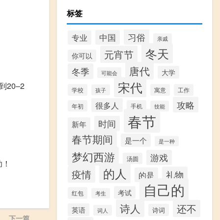
标签
习俗
中国
专业
亲戚
冬天
元宵节
你可以
唐代
冬季
大学
可能会
宋代
20–2
学校
寓意
工作
孩子
攻略
很多人
年初
手机
技能
春节
时间
新年
春节期间
是一个
是一种
梦幻西游
游戏
汤圆
助！
的人
疫情
礼物
的是
自己的
考试
红包
考生
诗人
还不
英语
诗词
词人
下一篇