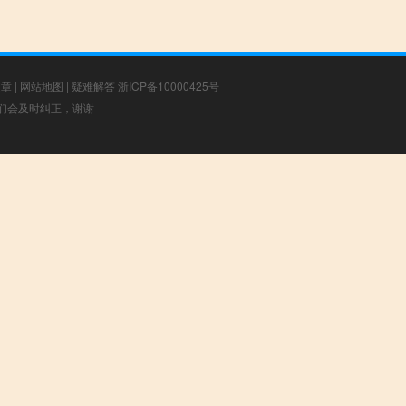
文章
|
网站地图
|
疑难解答
浙ICP备10000425号
，我们会及时纠正，谢谢