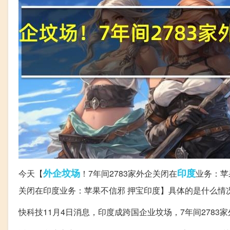
外企
坟场
印度
今天【
！7年间2783家外企关闭在
业务：苹
关闭在印度业务：苹果不信邪 押宝印度】具体的是什么情
快科技11月4日消息，印度成跨国企业坟场，7年间2783