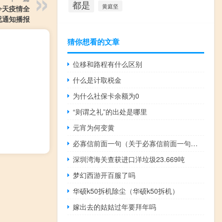
都是
黄庭坚
/今天疫情全
况通知播报
猜你想看的文章
位移和路程有什么区别
什么是计取税金
为什么社保卡余额为0
“则谓之礼”的出处是哪里
元宵为何变黄
必寡信前面一句（关于必寡信前面一句的介绍）
深圳湾海关查获进口洋垃圾23.669吨
梦幻西游开百服了吗
华硕k50拆机除尘（华硕k50拆机）
嫁出去的姑姑过年要拜年吗