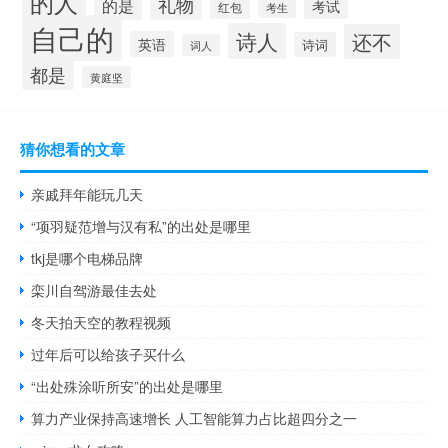
的人
礼物
的是
考试
红包
考生
自己的
诗人
还不
英语
诗词
词人
都是
黄庭坚
猜你想看的文章
亲戚拜年能玩几天
“项羽疑范增与汉有私”的出处是哪里
tkj是哪个电梯品牌
栾川自驾游最佳去处
冬天拍天空的教程视频
过年后可以给孩子买什么
“出处殊涂听所安”的出处是哪里
算力产业保持高速增长 人工智能算力占比超四分之一