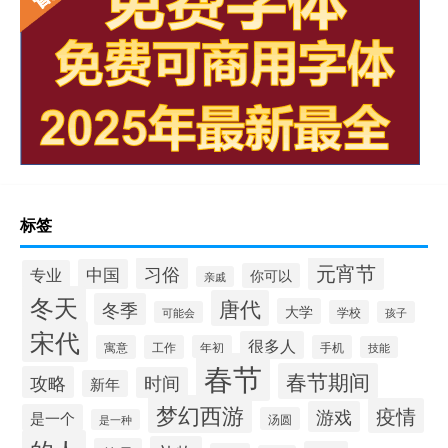
标签
元宵节
习俗
中国
专业
你可以
亲戚
冬天
唐代
冬季
大学
学校
可能会
孩子
宋代
很多人
寓意
工作
年初
手机
技能
春节
春节期间
攻略
时间
新年
梦幻西游
疫情
游戏
是一个
汤圆
是一种