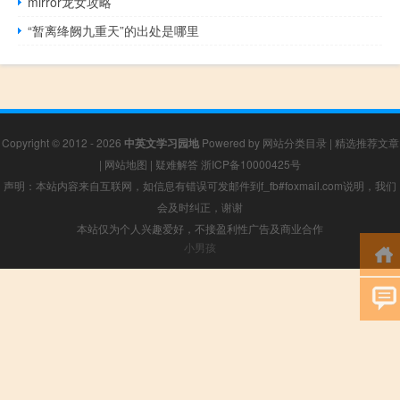
mirror龙女攻略
“暂离绛阙九重天”的出处是哪里
Copyright © 2012 - 2026
中英文学习园地
Powered by
网站分类目录
|
精选推荐文章
|
网站地图
|
疑难解答
浙ICP备10000425号
声明：本站内容来自互联网，如信息有错误可发邮件到f_fb#foxmail.com说明，我们
会及时纠正，谢谢
本站仅为个人兴趣爱好，不接盈利性广告及商业合作
小男孩