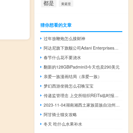
都是
黄庭坚
猜你想看的文章
过年放鞭炮怎么接财神
阿达尼旗下旗舰公司Adani Enterprises第二财季净利润22.8亿卢比同比下降50%
春节什么花不要浇水
翻新的128GBiPadmini3今天也卖290美元
亲爱一族漫画结局（亲爱一族）
梦幻西游坐骑怎么召唤宝宝
传递监管理念 上交所组织REITs临时报告指引培训
2023-11-04湖南湘西土家族苗族自治州永顺县(松树菌)的报价是多少
阿甘骑士猫女攻略
冬天 吃什么水果补水