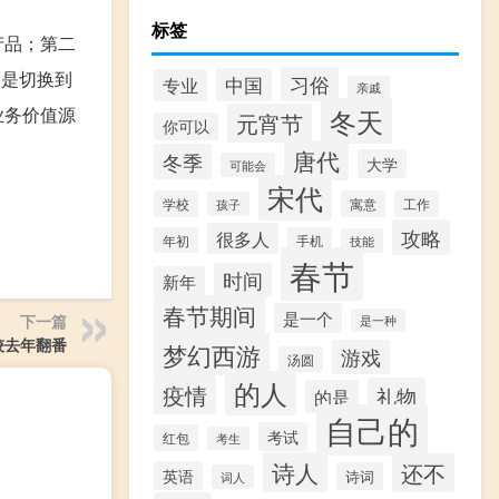
标签
产品；第二
便是切换到
习俗
中国
专业
亲戚
业务价值源
冬天
元宵节
你可以
唐代
冬季
大学
可能会
宋代
学校
寓意
工作
孩子
攻略
很多人
年初
手机
技能
春节
时间
新年
春节期间
是一个
下一篇
是一种
较去年翻番
梦幻西游
游戏
汤圆
的人
疫情
礼物
的是
自己的
考试
红包
考生
诗人
还不
英语
诗词
词人