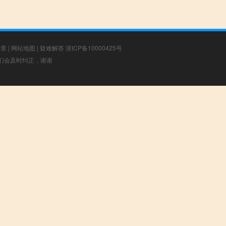
文章
|
网站地图
|
疑难解答
浙ICP备10000425号
，我们会及时纠正，谢谢