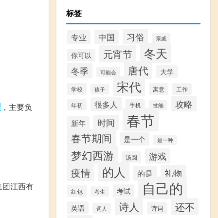
标签
习俗
中国
专业
亲戚
冬天
元宵节
你可以
唐代
冬季
大学
可能会
宋代
学校
寓意
工作
孩子
攻略
很多人
理
年初
手机
，主要负
技能
春节
时间
新年
春节期间
是一个
是一种
梦幻西游
游戏
汤圆
的人
疫情
礼物
的是
自己的
集团江西有
考试
红包
考生
诗人
还不
英语
诗词
词人