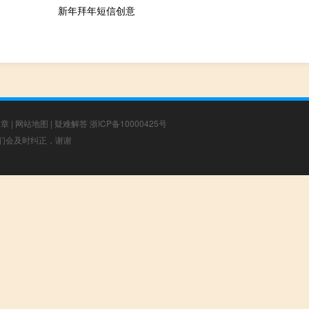
新年拜年短信创意
文章
|
网站地图
|
疑难解答
浙ICP备10000425号
，我们会及时纠正，谢谢