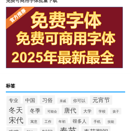
免费可商用字体批量下载
标签
元宵节
习俗
中国
专业
你可以
亲戚
冬天
唐代
冬季
大学
学校
可能会
孩子
宋代
很多人
寓意
工作
年初
手机
技能
春节