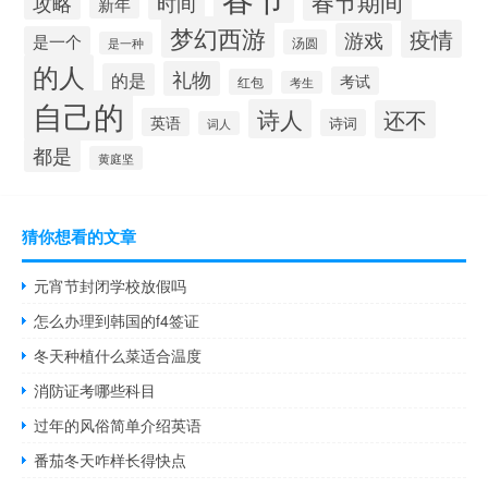
春节期间
攻略
时间
新年
梦幻西游
疫情
游戏
是一个
汤圆
是一种
的人
礼物
的是
考试
红包
考生
自己的
诗人
还不
英语
诗词
词人
都是
黄庭坚
猜你想看的文章
元宵节封闭学校放假吗
怎么办理到韩国的f4签证
冬天种植什么菜适合温度
消防证考哪些科目
过年的风俗简单介绍英语
番茄冬天咋样长得快点