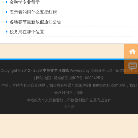
金融学专业留学
表示看的词什么五星红旗
各地春节最新放假通知公告
税务局在哪个位置
Copyright © 2012 - 2026
中英文学习园地
Powered by
网站分类目录
|
精选推荐文章
|
网站地图
|
疑难解答
浙ICP备10000425号
声明：本站内容来自互联网，如信息有错误可发邮件到f_fb#foxmail.com说明，我们
会及时纠正，谢谢
本站仅为个人兴趣爱好，不接盈利性广告及商业合作
小男孩