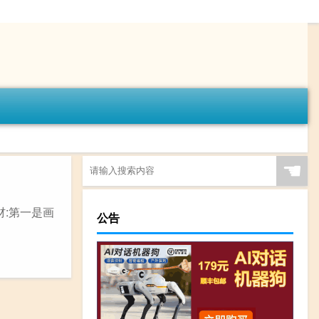
☚
材:第一是画
公告