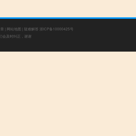
文章
|
网站地图
|
疑难解答
浙ICP备10000425号
，我们会及时纠正，谢谢