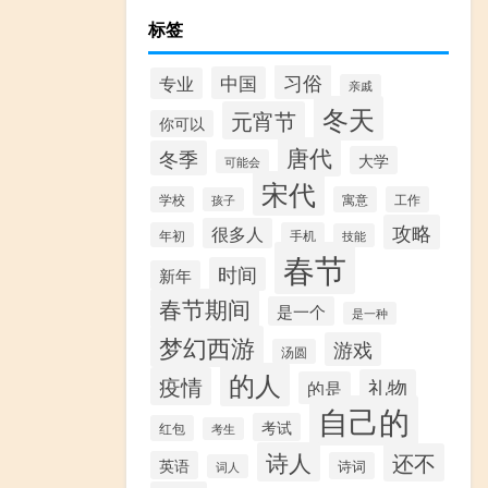
标签
习俗
中国
专业
亲戚
冬天
元宵节
你可以
唐代
冬季
大学
可能会
宋代
学校
寓意
工作
孩子
攻略
很多人
年初
手机
技能
春节
时间
新年
春节期间
是一个
是一种
梦幻西游
游戏
汤圆
的人
疫情
礼物
的是
自己的
考试
红包
考生
诗人
还不
英语
诗词
词人