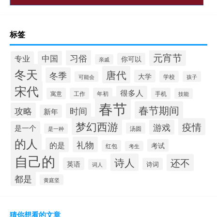
标签
元宵节
习俗
中国
专业
你可以
亲戚
冬天
唐代
冬季
大学
学校
可能会
孩子
宋代
很多人
寓意
工作
年初
手机
技能
春节
春节期间
攻略
时间
新年
梦幻西游
疫情
游戏
是一个
汤圆
是一种
的人
礼物
的是
考试
红包
考生
自己的
诗人
还不
英语
诗词
词人
都是
黄庭坚
猜你想看的文章