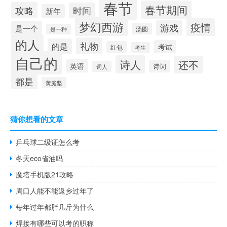
春节
春节期间
攻略
时间
新年
梦幻西游
疫情
游戏
是一个
汤圆
是一种
的人
礼物
的是
考试
红包
考生
自己的
诗人
还不
英语
诗词
词人
都是
黄庭坚
猜你想看的文章
乒乓球二级证怎么考
冬天eco省油吗
魔塔手机版21攻略
周口人能不能返乡过年了
每年过年都胖几斤为什么
焊接有哪些可以考的职称