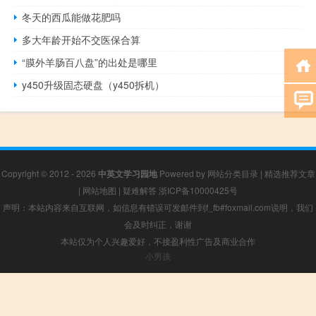
冬天的西瓜能做花肥吗
多大年龄开始不交医保合算
“膜外羊肠百八盘”的出处是哪里
y450升级固态硬盘（y450拆机）
Copyright © 2012 - 2026
中英文学习园地
Powered by
网站分类目录
|
精选推荐文章
|
网站地图
|
疑难解答
浙ICP备10000425号
声明：本站内容来自互联网，如信息有错误可发邮件到f_fb#foxmail.com说明，我们
会及时纠正，谢谢
本站仅为个人兴趣爱好，不接盈利性广告及商业合作
小男孩