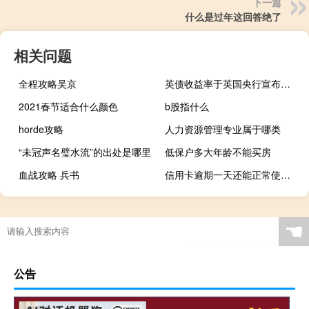
下一篇
什么是过年这回答绝了
相关问题
全程攻略吴京
英债收益率于英国央行宣布暂停加息时跳水但美国就业数据巩固市场对美联储加息的预期
2021春节适合什么颜色
b股指什么
horde攻略
人力资源管理专业属于哪类
“未冠声名璧水流”的出处是哪里
低保户多大年龄不能买房
血战攻略 兵书
信用卡逾期一天还能正常使用吗
☚
公告