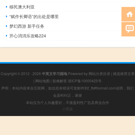
移民澳大利亚
“赋作长卿语”的出处是哪里
梦幻西游 新手任务
开心消消乐攻略224
Copyright © 2012 - 2026
中英文学习园地
Powered by
网站分类目录
|
精选推荐文章
|
网站地图
|
疑难解答
浙ICP备10000425号
声明：本站内容来自互联网，如信息有错误可发邮件到f_fb#foxmail.com说明，我们
会及时纠正，谢谢
本站仅为个人兴趣爱好，不接盈利性广告及商业合作
小男孩