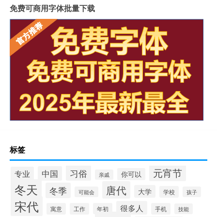
免费可商用字体批量下载
标签
元宵节
习俗
中国
专业
你可以
亲戚
冬天
唐代
冬季
大学
学校
可能会
孩子
宋代
很多人
寓意
工作
年初
手机
技能