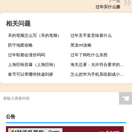
下一篇
过年买什么糖
相关问题
禾的笔顺怎么写（禾的笔顺）
过年丢手套意味着什么
防守地图攻略
黑龙mt攻略
过年鞋都会涨价吗吗
过年了狗吃什么东西
上海巨响音爆（上海巨响）
海关总署：允许符合要求的柬埔寨鲜食椰子进口
春节可以寄哪些快递到家
怎么把华为手机系统刷成小米的系统
☚
公告