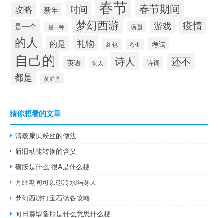
春节
春节期间
攻略
时间
新年
梦幻西游
疫情
游戏
是一个
汤圆
是一种
的人
礼物
的是
考试
红包
考生
自己的
诗人
还不
英语
诗词
词人
都是
黄庭坚
猜你想看的文章
清蒸扇贝粉丝的做法
新旧动能转换的含义
磺胺是什么 很A是什么梗
月经期间可以碰冷水吗冬天
梦幻西游打宝石装备攻略
向日葵型备胎是什么意思什么梗