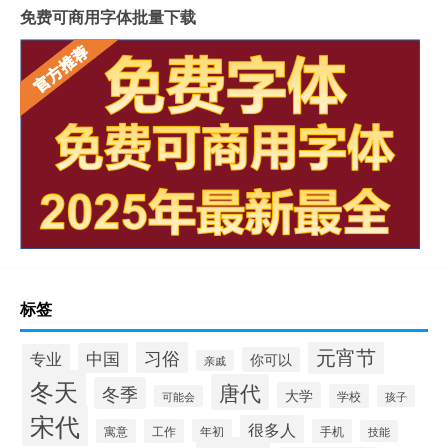
免费可商用字体批量下载
标签
元宵节
习俗
中国
专业
你可以
亲戚
冬天
唐代
冬季
大学
学校
可能会
孩子
宋代
很多人
寓意
工作
年初
手机
技能