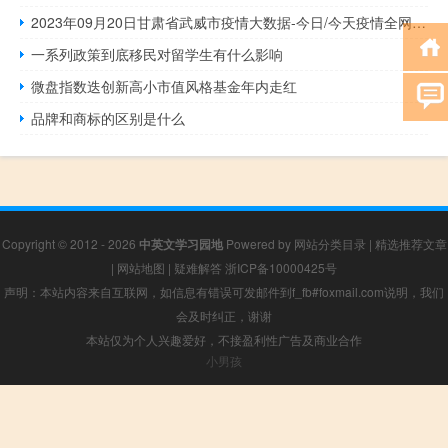
2023年09月20日甘肃省武威市疫情大数据-今日/今天疫情全网搜索最新实时消息动态情况通知播报
一系列政策到底移民对留学生有什么影响
微盘指数迭创新高小市值风格基金年内走红
品牌和商标的区别是什么
Copyright © 2012 - 2026
中英文学习园地
Powered by
网站分类目录
|
精选推荐文章
|
网站地图
|
疑难解答
浙ICP备10000425号
声明：本站内容来自互联网，如信息有错误可发邮件到f_fb#foxmail.com说明，我们
会及时纠正，谢谢
本站仅为个人兴趣爱好，不接盈利性广告及商业合作
小男孩