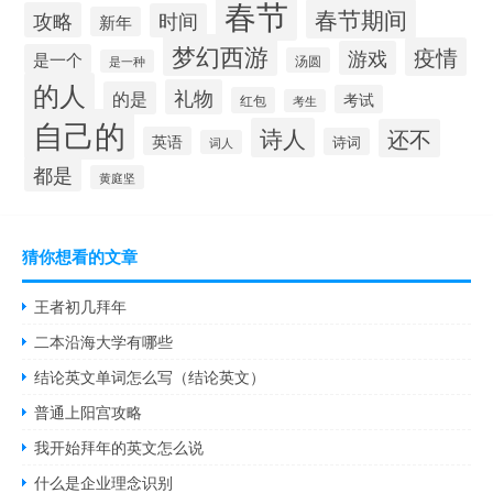
春节
春节期间
攻略
时间
新年
梦幻西游
疫情
游戏
是一个
汤圆
是一种
的人
礼物
的是
考试
红包
考生
自己的
诗人
还不
英语
诗词
词人
都是
黄庭坚
猜你想看的文章
王者初几拜年
二本沿海大学有哪些
结论英文单词怎么写（结论英文）
普通上阳宫攻略
我开始拜年的英文怎么说
什么是企业理念识别