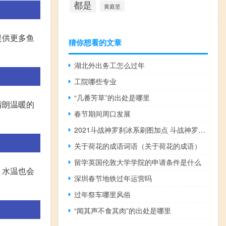
都是
黄庭坚
提供更多鱼
猜你想看的文章
湖北外出务工怎么过年
工院哪些专业
“几番芳草”的出处是哪里
晴朗温暖的
春节期间周口发展
2021斗战神罗刹冰系刷图加点 斗战神罗刹刷图加点
关于荷花的成语词语（关于荷花的成语）
留学英国伦敦大学学院的申请条件是什么
，水温也会
深圳春节地铁过年运营吗
过年祭车哪里风俗
“闻其声不食其肉”的出处是哪里