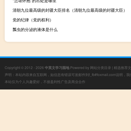
“怎堪怀抱”的出处是哪里
清朝九位最高级的封疆大臣排名（清朝九位最高级的封疆大臣）
党的纪律（党的权利）
瓢虫的分泌的液体是什么
Copyright © 2012 - 2026
中英文学习园地
Powered by
网站分类目录
|
精选推荐
声明：本站内容来自互联网，如信息有错误可发邮件到f_fb#foxmail.com说明
本站仅为个人兴趣爱好，不接盈利性广告及商业合作