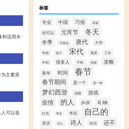
标签
习俗
中国
专业
亲戚
冬天
元宵节
你可以
味和适用水
唐代
冬季
大学
可能会
宋代
学校
寓意
工作
孩子
攻略
很多人
年初
手机
技能
春节
时间
新年
作为主要原
春节期间
是一个
是一种
梦幻西游
游戏
汤圆
的人
疫情
礼物
的是
自己的
鱼人可以选
考试
红包
考生
诗人
还不
英语
诗词
词人