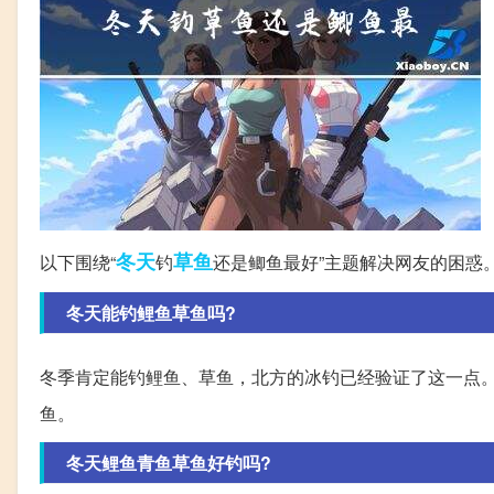
冬天
草鱼
以下围绕“
钓
还是鲫鱼最好”主题解决网友的困惑
冬天能钓鲤鱼草鱼吗?
冬季肯定能钓鲤鱼、草鱼，北方的冰钓已经验证了这一点
鱼。
冬天鲤鱼青鱼草鱼好钓吗?