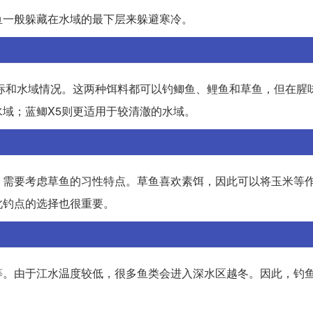
鱼一般躲藏在水域的最下层来躲避寒冷。
标和水域情况。这两种饵料都可以钓鲫鱼、鲤鱼和草鱼，但在腥
域；蓝鲫X5则更适用于较清澈的水域。
，需要考虑草鱼的习性特点。草鱼喜欢素饵，因此可以将玉米等
此钓点的选择也很重要。
等。由于江水温度较低，很多鱼类会进入深水区越冬。因此，钓