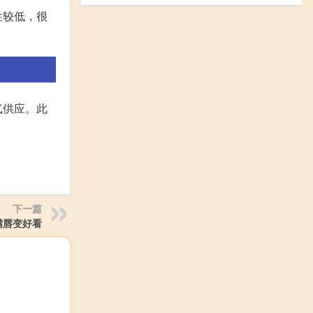
性较低，很
气供应。此
下一篇
嘴唇变好看