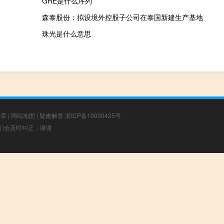
GRE是什么序列
森泰股份：拟设境外控股子公司在泰国新建生产基地
珠光是什么意思
文章
|
网站地图
|
疑难解答
浙ICP备10000425号
，我们会及时纠正，谢谢